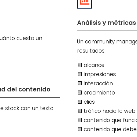

Análisis y métricas
cuánto cuesta un
Un community manager 
resultados:
🟨 alcance
🟨 impresiones
🟨 interacción
dad del contenido
🟨 crecimiento
🟨 clics
de stock con un texto
🟨 tráfico hacia la web
🟨 contenido que func
🟨 contenido que debe