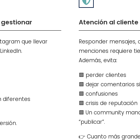

 gestionar
Atención al client
stagram que llevar
Responder mensajes, c
LinkedIn.
menciones requiere tie
Además, evita:
🟩 perder clientes
🟩 dejar comentarios s
🟩 confusiones
n diferentes
🟩 crisis de reputación
🟩 Un community man
“publicar”.
ersión.
👉 Cuanto más grande