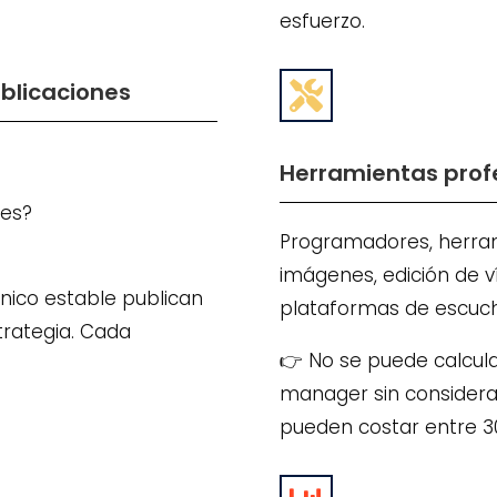
esfuerzo.
blicaciones

Herramientas prof
mes?
Programadores, herram
imágenes, edición de v
nico estable publican
plataformas de escuch
trategia. Cada
👉 No se puede calcul
manager sin considera
pueden costar entre 30