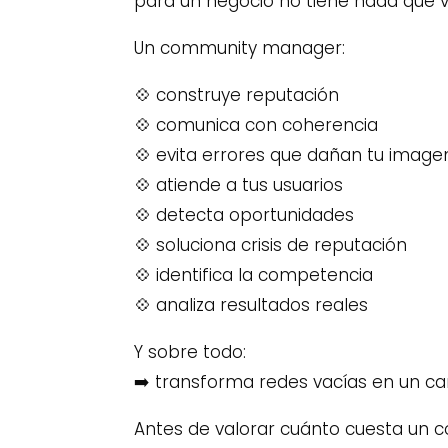
para un negocio no tiene nada que v
Un community manager:
💠 construye reputación
💠 comunica con coherencia
💠 evita errores que dañan tu image
💠 atiende a tus usuarios
💠 detecta oportunidades
💠 soluciona crisis de reputación
💠 identifica la competencia
💠 analiza resultados reales
Y sobre todo:
➡️ transforma redes vacías en un cana
Antes de valorar cuánto cuesta un c