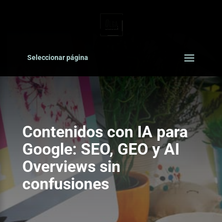
Seleccionar página
Contenidos con IA para
Google: SEO, GEO y AI
Overviews sin
confusiones