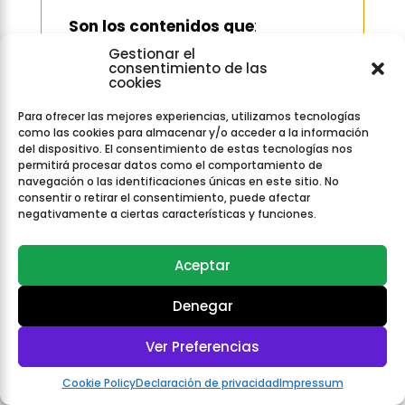
Son los contenidos que
:
Gestionar el
✔ dan respuestas rápidas
consentimiento de las
cookies
✔ son muy cortos
Para ofrecer las mejores experiencias, utilizamos tecnologías
✔ no aportan profundidad
como las cookies para almacenar y/o acceder a la información
✔ se basan en datos simples
del dispositivo. El consentimiento de estas tecnologías nos
permitirá procesar datos como el comportamiento de
✔ no requieren criterio humano
navegación o las identificaciones únicas en este sitio. No
consentir o retirar el consentimiento, puede afectar
negativamente a ciertas características y funciones.
Ejemplos
:
“Cómo reiniciar un móvil de la
Aceptar
marca X”
Denegar
“Qué significa X”
“Receta fácil de…”
Ver Preferencias
Escríbeme y ¡sal de dudas ya!
“Qué ver en X en un día”
Cookie Policy
Declaración de privacidad
Impressum