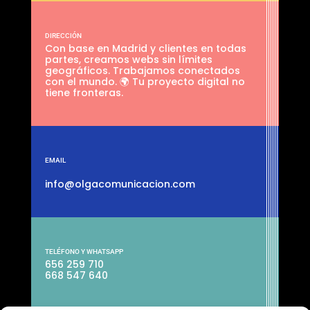
DIRECCIÓN
Con base en Madrid y clientes en todas
partes, creamos webs sin límites
geográficos. Trabajamos conectados
con el mundo. 🌍 Tu proyecto digital no
tiene fronteras.
EMAIL
info@olgacomunicacion.com
TELÉFONO Y WHATSAPP
656 259 710
668 547 640