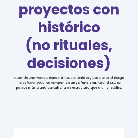
proyectos con
histórico
(no rituales,
decisiones)
Cuando una web ya tiene tráfico, contenidos y posiciones, el riesgo
no es
hacer poco
: es
romper lo que ya funciona
. Aquí el SEO se
parece más a una consultoría de estructura que a un checklist.