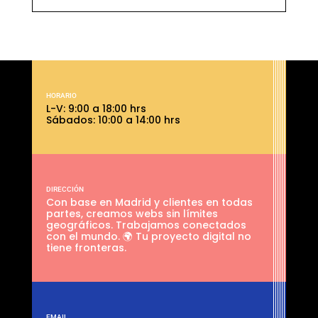
HORARIO
L-V: 9:00 a 18:00 hrs
Sábados: 10:00 a 14:00 hrs
DIRECCIÓN
Con base en Madrid y clientes en todas
partes, creamos webs sin límites
geográficos. Trabajamos conectados
con el mundo. 🌍 Tu proyecto digital no
tiene fronteras.
EMAIL