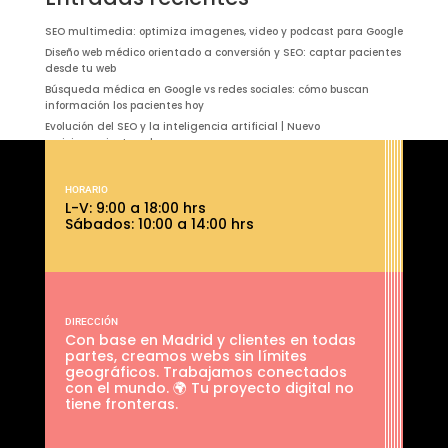
SEO multimedia: optimiza imagenes, video y podcast para Google
Diseño web médico orientado a conversión y SEO: captar pacientes
desde tu web
Búsqueda médica en Google vs redes sociales: cómo buscan
información los pacientes hoy
Evolución del SEO y la inteligencia artificial | Nuevo
posicionamiento web
Gestión del canal YouTube: qué es, cómo funciona
HORARIO
L-V: 9:00 a 18:00 hrs
Sábados: 10:00 a 14:00 hrs
DIRECCIÓN
Con base en Madrid y clientes en todas
partes, creamos webs sin límites
geográficos. Trabajamos conectados
con el mundo. 🌍 Tu proyecto digital no
tiene fronteras.