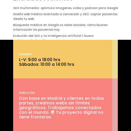
SEO multimedia: optimiza imagenes, video y podcast para Google
Diseño web médico orientado a conversión y SEO: captar pacientes
desde tu web
Búsqueda médica en Google vs redes sociales: cómo buscan
información los pacientes hoy
Evolución del SEO y la inteligencia artificial | Nuevo
posicionamiento web
Gestión del canal YouTube: qué es, cómo funciona
HORARIO
L-V: 9:00 a 18:00 hrs
Sábados: 10:00 a 14:00 hrs
DIRECCIÓN
Con base en Madrid y clientes en todas
partes, creamos webs sin límites
geográficos. Trabajamos conectados
con el mundo. 🌍 Tu proyecto digital no
tiene fronteras.